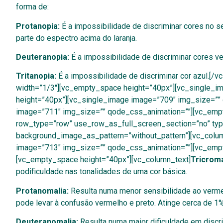
forma de:
Protanopia:
É a impossibilidade de discriminar cores no 
parte do espectro acima do laranja.
Deuteranopia:
É a impossibilidade de discriminar cores v
Tritanopia:
É a impossibilidade de discriminar cor azul.[
width=”1/3″][vc_empty_space height=”40px”][vc_single_
height=”40px”][vc_single_image image=”709″ img_size=””
image=”711″ img_size=”” qode_css_animation=””][vc_empt
row_type=”row” use_row_as_full_screen_section=”no” type=
background_image_as_pattern=”without_pattern”][vc_colu
image=”713″ img_size=”” qode_css_animation=””][vc_empt
[vc_empty_space height=”40px”][vc_column_text]
Tricrom
podificuldade nas tonalidades de uma cor básica.
Protanomalia:
Resulta numa menor sensibilidade ao verme
pode levar à confusão vermelho e preto. Atinge cerca de 1
Deuteranomalia:
Resulta numa maior dificuldade em discri