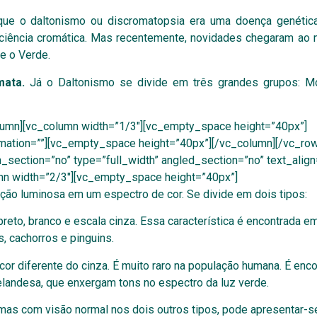
 que o daltonismo ou discromatopsia era uma doença genética
ficiência cromática. Mas recentemente, novidades chegaram ao
e o Verde.
mata.
Já o Daltonismo se divide em três grandes grupos: M
lumn][vc_column width=”1/3″][vc_empty_space height=”40px”]
ation=””][vc_empty_space height=”40px”][/vc_column][/vc_ro
ection=”no” type=”full_width” angled_section=”no” text_align=
mn width=”2/3″][vc_empty_space height=”40px”]
ão luminosa em um espectro de cor. Se divide em dois tipos:
reto, branco e escala cinza. Essa característica é encontrada e
, cachorros e pinguins.
or diferente do cinza. É muito raro na população humana. É enc
elandesa, que enxergam tons no espectro da luz verde.
 mas com visão normal nos dois outros tipos, pode apresentar-s