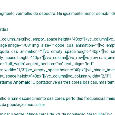
segmento vermelho do espectro. Há igualmente menor sensibilida
erdes.
/vc_column_text][vc_empty_space height=”40px”][/vc_column][vc
image image=”708″ img_size=”” qode_css_animation=””][vc_em
 qode_css_animation=””][vc_empty_space height=”40px”][vc_s
y_space height=”40px”][/vc_column][/vc_row][vc_row css_anim
”full_width” angled_section=”no” text_align=”left”
mn width=”1/3″][vc_empty_space height=”40px”][vc_single_ima
y_space height=”40px”][/vc_column][vc_column width=”2/3″]
atismo Anômalo:
O portador vê as três cores básicas, mas tem
lho e num escurecimento das cores perto das frequências mais
% da população masculina.
minar o verde. Atinge cerca de 7% da população Masculina.[/vc