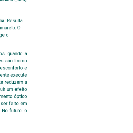
ia:
Resulta
amarelo. O
ge o
os, quando a
tes são lcomo
desconforto e
lente execute
nte reduzem a
uir um efeito
imento óptico
ser feito em
 No futuro, o