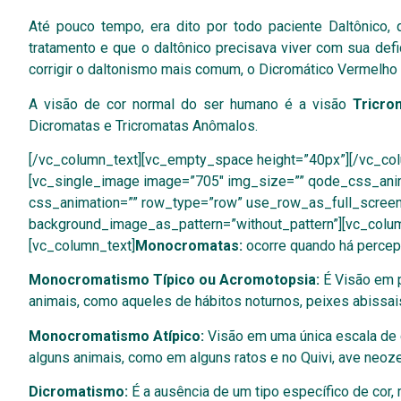
Até pouco tempo, era dito por todo paciente Daltônico,
tratamento e que o daltônico precisava viver com sua de
corrigir o daltonismo mais comum, o Dicromático Vermelho 
A visão de cor normal do ser humano é a visão
Tricro
Dicromatas e Tricromatas Anômalos.
[/vc_column_text][vc_empty_space height=”40px”][/vc_co
[vc_single_image image=”705″ img_size=”” qode_css_anim
css_animation=”” row_type=”row” use_row_as_full_screen_s
background_image_as_pattern=”without_pattern”][vc_colu
[vc_column_text]
Monocromatas:
ocorre quando há percepç
Monocromatismo Típico ou Acromotopsia:
É Visão em p
animais, como aqueles de hábitos noturnos, peixes abissais
Monocromatismo Atípico:
Visão em uma única escala de c
alguns animais, como em alguns ratos e no Quivi, ave neoz
Dicromatismo:
É a ausência de um tipo específico de cor,