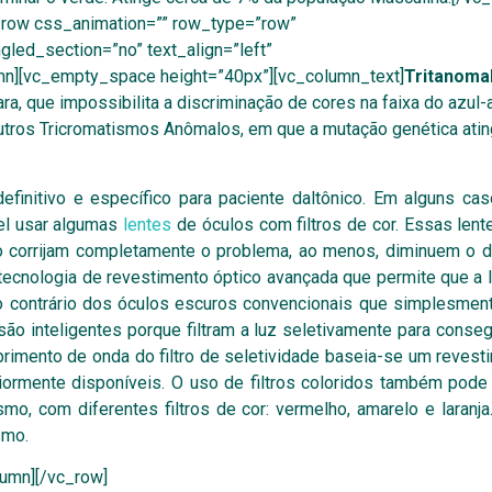
_row css_animation=”” row_type=”row”
led_section=”no” text_align=”left”
mn][vc_empty_space height=”40px”][vc_column_text]
Tritanomal
ra, que impossibilita a discriminação de cores na faixa do azul-
outros Tricromatismos Anômalos, em que a mutação genética atin
initivo e específico para paciente daltônico. Em alguns cas
el usar algumas
lentes
de óculos com filtros de cor. Essas len
não corrijam completamente o problema, ao menos, diminuem o 
tecnologia de revestimento óptico avançada que permite que a 
 Ao contrário dos óculos escuros convencionais que simplesme
ão inteligentes porque filtram a luz seletivamente para conseg
imento de onda do filtro de seletividade baseia-se um revest
rmente disponíveis. O uso de filtros coloridos também pode 
mo, com diferentes filtros de cor: vermelho, amarelo e laranja.
smo.
umn][/vc_row]