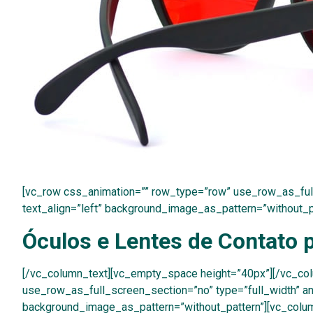
[vc_row css_animation=”” row_type=”row” use_row_as_full
text_align=”left” background_image_as_pattern=”without_
Óculos e Lentes de Contato 
[/vc_column_text][vc_empty_space height=”40px”][/vc_co
use_row_as_full_screen_section=”no” type=”full_width” ang
background_image_as_pattern=”without_pattern”][vc_colu