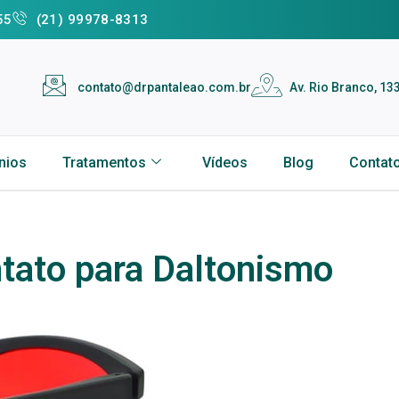
55
(21) 99978-8313
contato@drpantaleao.com.br
Av. Rio Branco, 133
nios
Tratamentos
Vídeos
Blog
Contat
tato para Daltonismo