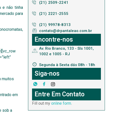
(21) 2509-2241
 e não tinha
 mercado para
(21) 2221-2555
(21) 99978-8313
onocromatas,
contato@drpantaleao.com.br
Encontre-nos
Av. Rio Branco, 133 - Sls 1001,
w][vc_row
1002 e 1005 - RJ
”left”
Segunda à Sexta dás 08h - 18h
Siga-nos
m muitos
Entre Em Contato
ontrado em
Fill out my
online form
.
e sob a