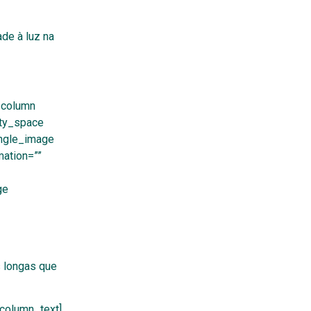
de à luz na
_column
pty_space
ingle_image
ation=””
ge
 longas que
_column_text]