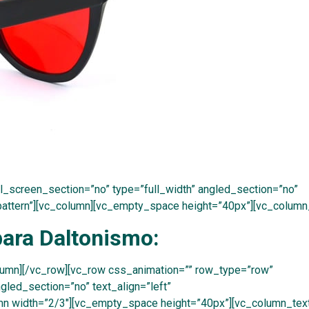
_screen_section=”no” type=”full_width” angled_section=”no”
pattern”][vc_column][vc_empty_space height=”40px”][vc_column
para Daltonismo:
lumn][/vc_row][vc_row css_animation=”” row_type=”row”
led_section=”no” text_align=”left”
mn width=”2/3″][vc_empty_space height=”40px”][vc_column_text