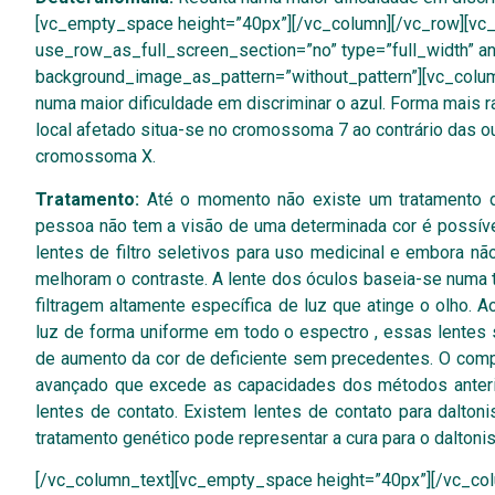
[vc_empty_space height=”40px”][/vc_column][/vc_row][vc
use_row_as_full_screen_section=”no” type=”full_width” ang
background_image_as_pattern=”without_pattern”][vc_colu
numa maior dificuldade em discriminar o azul. Forma mais ra
local afetado situa-se no cromossoma 7 ao contrário das 
cromossoma X.
Tratamento:
Até o momento não existe um tratamento def
pessoa não tem a visão de uma determinada cor é possív
lentes de filtro seletivos para uso medicinal e embora 
melhoram o contraste. A lente dos óculos baseia-se numa 
filtragem altamente específica de luz que atinge o olho.
luz de forma uniforme em todo o espectro , essas lentes s
de aumento da cor de deficiente sem precedentes. O compr
avançado que excede as capacidades dos métodos anterio
lentes de contato. Existem lentes de contato para daltonis
tratamento genético pode representar a cura para o daltoni
[/vc_column_text][vc_empty_space height=”40px”][/vc_col