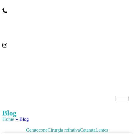
Blog
Home
»
Blog
Ceratocone
Cirurgia refrativa
Catarata
Lentes