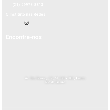
(21) 99978-8313
O Instituto nas Redes
Encontre-nos
Av. Rio Branco, 133, Sl 1001-1002, Centro
Rio de Janeiro