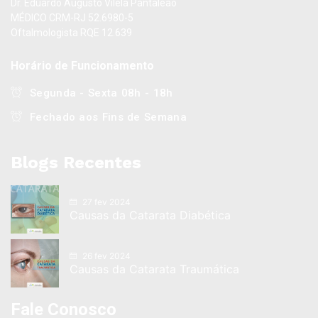
Dr. Eduardo Augusto Vilela Pantaleão
MÉDICO CRM-RJ 52.6980-5
Oftalmologista RQE 12.639
Horário de Funcionamento
Segunda - Sexta 08h - 18h
Fechado aos Fins de Semana
Blogs Recentes
27 fev 2024
Causas da Catarata Diabética
26 fev 2024
Causas da Catarata Traumática
Fale Conosco