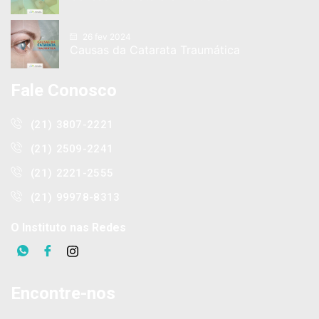
26 fev 2024
Causas da Catarata Traumática
Fale Conosco
(21) 3807-2221
(21) 2509-2241
(21) 2221-2555
(21) 99978-8313
O Instituto nas Redes
Encontre-nos