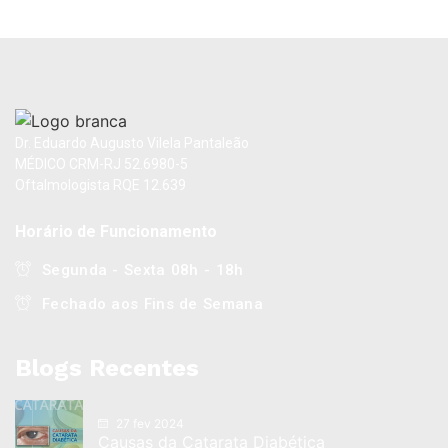
Dr. Eduardo Augusto Vilela Pantaleão
MÉDICO CRM-RJ 52.6980-5
Oftalmologista RQE 12.639
Horário de Funcionamento
Segunda - Sexta 08h - 18h
Fechado aos Fins de Semana
Blogs Recentes
27 fev 2024
Causas da Catarata Diabética